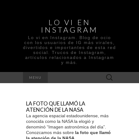
LO VI EN
INSTAGRAM
Lo vi en Instagram. Blog de ocio
con los usuarios de IG más virales,
divertidos e importantes de esta red
social. Trucos de Instagram,
artículos relacionados a Instagram
y más.
Buscar
MENU
:
LA FOTO QUE LLAMÓ LA
ATENCIÓN DE LA NASA
La agencia espacial estadounidense, más
conocida como la NASA la elogió y
denominó “Imagen astronómica del día”.
Conozcamos más sobre
la foto que llamó
la atención de la NASA
.