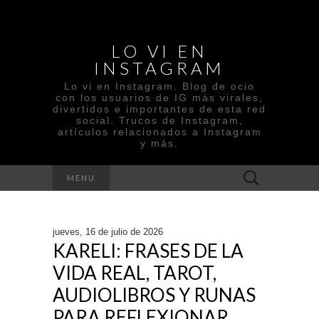
LO VI EN
INSTAGRAM
Lo vi en Instagram. Blog de ocio
con los usuarios de IG más virales,
divertidos e importantes de esta red
social. Trucos de Instagram,
artículos relacionados a Instagram
y más.
Buscar
MENU
:
jueves, 16 de julio de 2026
KARELI: FRASES DE LA
VIDA REAL, TAROT,
AUDIOLIBROS Y RUNAS
PARA REFLEXIONAR