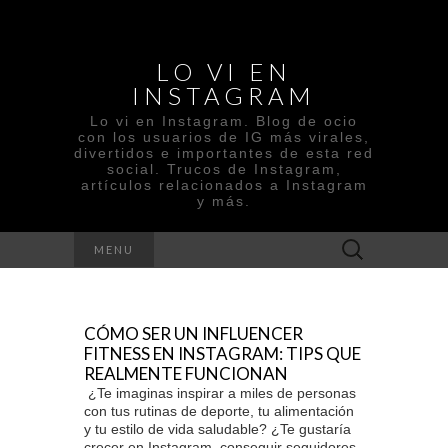
LO VI EN
INSTAGRAM
Lo vi en Instagram. Blog de ocio
con los usuarios de IG más virales,
divertidos e importantes de esta red
social. Trucos de Instagram,
artículos relacionados a Instagram
y más.
Buscar
MENU
:
CÓMO SER UN INFLUENCER
FITNESS EN INSTAGRAM: TIPS QUE
REALMENTE FUNCIONAN
¿Te imaginas inspirar a miles de personas
con tus rutinas de deporte, tu alimentación
y tu estilo de vida saludable? ¿Te gustaría
crecer en Instagram, conseguir seguidores